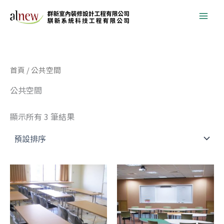
跳
至
主
要
內
首頁
/ 公共空間
容
公共空間
顯示所有 3 筆結果