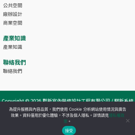
公共空間
廠辦設計
商業空間
產業知識
產業知識
聯絡我們
聯絡我們
Copyright © 2026 群新室內裝修設計工程有限公司 / 騏新系統
科技工程有限公司
為提升服務與內容品質，我們使用 Cookie 分析網站使用情況與廣告
效果。資料僅用於優化體驗，不涉及個人隱私。詳情請見
隱私權政
策
。
接受
電話直撥
地圖導航
FB粉專
Line聯繫