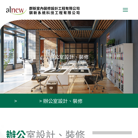
跳
至
主
要
內
容
辦公室設計、裝修
首頁
>
服務項目
>
辦公室設計、裝修
辦公
室設計、裝修