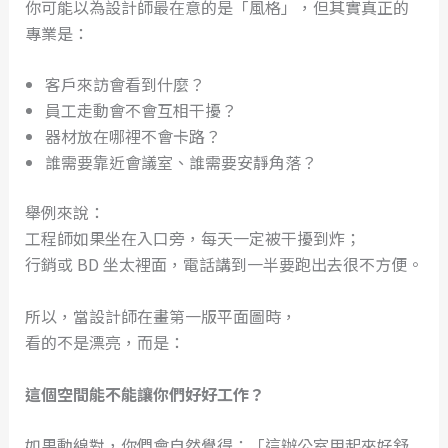
你可能以為設計師最在意的是「風格」，但其實真正的
專業是：
客戶來訪會看到什麼？
員工走動會不會互相干擾？
器材放在哪裡不會卡路？
誰需要靠近會議室、誰需要安靜角落？
舉例來說：
工程師如果坐在入口旁，每天一定被干擾到炸；
行銷或 BD 坐太裡面，電話講到一半要跑出去很不方便。
所以，當設計師在畫第一版平面圖時，
看的不是漂亮，而是：
這個空間能不能讓你們好好工作？
如果動線對，你們會自然覺得：「這辦公室用起來好舒