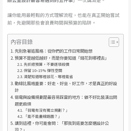
讓你能用最輕鬆的方式理解流程，也能在真正開始嘗試
前，先避開那些會浪費時間與預算的陷阱。
內容目錄
先別急著追風格：從你們的工作日常開始想
預算不是越低越好，而是你要知道「錢花到哪裡去」
先抓總預算，不要逐項殺價
保留 10–15% 彈性空間
清楚知道哪裡該花、哪裡能省
動線比風格重要：好走、好坐、好工作，才是真正的好設
計
弱電與設備規劃是最容易踩雷的地方：做不好比裝潢出問
題更麻煩
「弱電有沒有獨立規劃？」
「能不能畫線路圖？」
講到這裡，你可能會問：「那我到底要怎麼選設計公
司？」