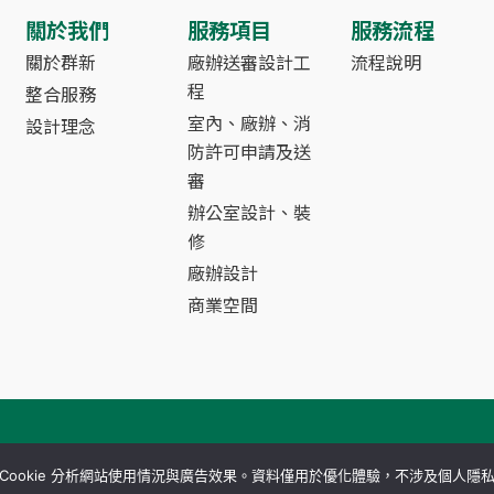
關於我們
服務項目
服務流程
關於群新
廠辦送審設計工
流程說明
程
整合服務
室內、廠辦、消
設計理念
防許可申請及送
審
辦公室設計、裝
修
廠辦設計
商業空間
right © 2026 群新室內裝修設計工程有限公司 / 騏新系統科技工
Cookie 分析網站使用情況與廣告效果。資料僅用於優化體驗，不涉及個人隱