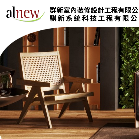
跳
至
主
要
內
容